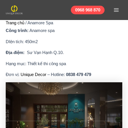
Nhảy
Main
tới
0968 968 870
Men
nội
Trang chủ
/
Anamore Spa
dung
Công trình:
Anamore spa
DIện tích: 450m2
Địa điệm:
Sư Vạn Hạnh Q.10.
Hạng mục: Thiết kế thi công spa
Đơn vị:
Unique Decor
– Hotline:
0838 479 479