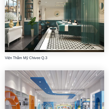
Viện Thẳm Mỹ Chivee Q.3