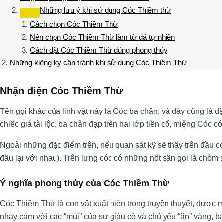
Những lưu ý khi sử dụng Cóc Thiềm thừ
Cách chọn Cóc Thiềm Thừ
Nên chọn Cóc Thiềm Thừ làm từ đá tự nhiên
Cách đặt Cóc Thiềm Thừ đúng phong thủy
Những kiêng kỵ cần tránh khi sử dụng Cóc Thiềm Thừ
Nhận diện Cóc Thiềm Thừ
Tên gọi khác của linh vật này là Cóc ba chân, và đây cũng là
chiếc giá tài lộc, ba chân đạp trên hai lớp tiền cổ, miệng Cóc 
Ngoài những đặc điểm trên, nếu quan sát kỹ sẽ thấy trên đầu c
đầu lại với nhau). Trên lưng cóc có những nốt sần gọi là chòm
Ý nghĩa phong thủy của Cóc Thiềm Thừ
Cóc Thiềm Thừ là con vật xuất hiện trong truyền thuyết, được mô
nhạy cảm với các “mùi” của sự giàu có và chủ yếu “ăn” vàng, b