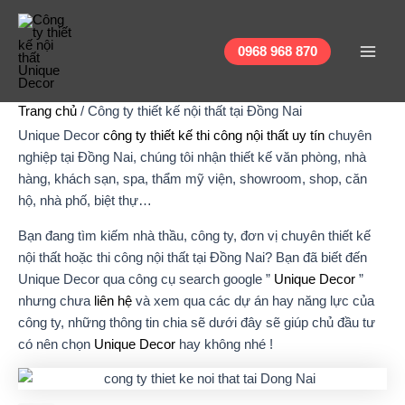
tìm
Nhảy
Main
Main
kiếm
tới
Menu
...
Men
0968 968 870
nội
dung
Trang chủ
/
Công ty thiết kế nội thất tại Đồng Nai
Unique Decor
công ty thiết kế thi công nội thất uy tín
chuyên
nghiệp tại Đồng Nai, chúng tôi nhận thiết kế văn phòng, nhà
hàng, khách sạn, spa, thẩm mỹ viện, showroom, shop, căn
hộ, nhà phố, biệt thự…
Bạn đang tìm kiếm nhà thầu, công ty, đơn vị chuyên thiết kế
nội thất hoặc thi công nội thất tại Đồng Nai? Bạn đã biết đến
Unique Decor qua công cụ search google ”
Unique Decor
”
nhưng chưa
liên hệ
và xem qua các dự án hay năng lực của
công ty, những thông tin chia sẽ dưới đây sẽ giúp chủ đầu tư
có nên chọn
Unique Decor
hay không nhé !