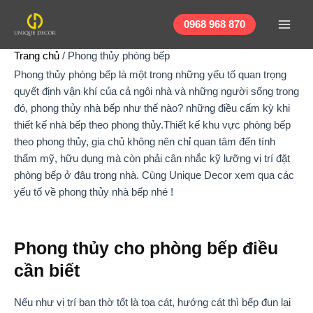
Nhảy
Main
tới
0968 968 870
Men
nội
Trang chủ
/
Phong thủy phòng bếp
dung
Phong thủy phòng bếp là một trong những yếu tố quan trọng
quyết định vận khí của cả ngôi nhà và những người sống trong
đó, phong thủy nhà bếp như thế nào? những điều cấm kỳ khi
thiết kế nhà bếp theo phong thủy.Thiết kế khu vực phòng bếp
theo phong thủy, gia chủ không nên chỉ quan tâm đến tính
thẩm mỹ, hữu dụng mà còn phải cân nhắc kỹ lưỡng vị trí đặt
phòng bếp ở đâu trong nhà. Cùng Unique Decor xem qua các
yếu tố về phong thủy nhà bếp nhé !
Phong thủy cho phòng bếp điều
cần biết
Nếu như vị trí ban thờ tốt là tọa cát, hướng cát thì bếp đun lại