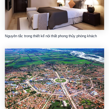
Nguyên tắc trong thiết kế nội thất phong thủy phòng khách