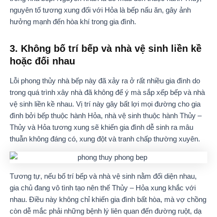
nguyên tố tương xung đối với Hỏa là bếp nấu ăn, gây ảnh
hưởng mạnh đến hòa khí trong gia đình.
3. Không bố trí bếp và nhà vệ sinh liền kề
hoặc đối nhau
Lỗi phong thủy nhà bếp này đã xảy ra ở rất nhiều gia đình do
trong quá trình xây nhà đã không để ý mà sắp xếp bếp và nhà
vệ sinh liền kề nhau. Vị trí này gây bất lợi mọi đường cho gia
đình bởi bếp thuộc hành Hỏa, nhà vệ sinh thuộc hành Thủy –
Thủy và Hỏa tương xung sẽ khiến gia đình dễ sinh ra mâu
thuẫn không đáng có, xung đột và tranh chấp thường xuyên.
Tương tự, nếu bố trí bếp và nhà vệ sinh nằm đối diện nhau,
gia chủ đang vô tình tạo nên thế Thủy – Hỏa xung khắc với
nhau. Điều này không chỉ khiến gia đình bất hòa, mà vợ chồng
còn dễ mắc phải những bệnh lý liên quan đến đường ruột, dạ