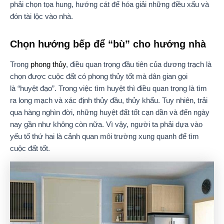
phải chọn tọa hung, hướng cát để hóa giải những điều xấu và
đón tài lộc vào nhà.
Chọn hướng bếp để “bù” cho hướng nhà
Trong
phong thủy
, điều quan trọng đầu tiên của dương trạch là
chọn được cuộc đất có phong thủy tốt mà dân gian gọi
là “huyệt đạo”. Trong việc tìm huyệt thì điều quan trọng là tìm
ra long mạch và xác định thủy đầu, thủy khẩu. Tuy nhiên, trải
qua hàng nghìn đời, những huyệt đất tốt cạn dần và đến ngày
nay gần như không còn nữa. Vì vậy, người ta phải dựa vào
yếu tố thứ hai là cảnh quan môi trường xung quanh để tìm
cuộc đất tốt.