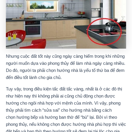
Nhưng cuộc đất tốt này cũng ngày càng hiếm trong khi những
người muốn dựa vào phong thủy để làm nhà ngày càng nhiều.
Do đó, người ta phải chọn hướng nhà là yếu tố thứ ba để đem
đến điều tốt lành cho gia chủ.
Tuy vậy, trong điều kiện tấc đất tấc vàng, nhất là ở các đô thị
như hiện nay thì không phải ai cũng chủ động chọn được
hướng cho ngôi nhà hợp với mệnh của mình. Vì vậy, phong
thủy phải tìm cách “sửa sai” cho hướng nhà bằng cách
chọn hướng bếp và hướng ban thờ để “bù” lại. Bởi vì theo
phong thủy, nếu không chọn được hướng nhà phù hợp thì việc
đặt bếp và ban thờ theo hướng tốt sẽ đem lại tài lộc cho gia