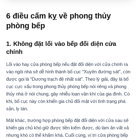
6 điều cấm kỵ về phong thủy
phòng bếp
1. Không đặt lối vào bếp đối diện cửa
chính
Lối vào hay cửa phòng bếp nếu đặt đối diện với cửa chính ra
vào ngôi nhà sẽ dễ hình thành bố cục “Xuyên đường sát”, còn
được gọi là “Dương trạch đệ nhất sát”. Theo lý giải, đây là bố
cục cực xấu trong phong thủy phòng bếp nói riêng và phong
thủy nhà ở nói chung, gây nhiễu loạn vận khí của gia đình. Có
khi, bố cục này còn khiến gia chủ đối mặt với tình trạng phá
sản, ly tán.
Mặt khác, trường hợp phòng bếp đặt đối diện với cửa sau sẽ
khiến gia chủ khó giữ được tiền kiếm được, dù làm ăn vất vả
nhưng khó có thể khấm khá. Cuối cùng, vị trí cửa phòng bếp