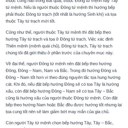
thuộc cung nào trong Bát quái, thuộc Đông tứ mệnh hay Tây
tứ mệnh. Nếu là người thuộc Đông tứ mệnh thì hướng bếp
phải thuộc Đông tứ trạch (tốt nhất là hướng Sinh khí) và tọa
thuộc Tây tứ trạch mới tốt.
Cũng như thế, người thuộc Tây tứ mệnh thì đặt bếp theo
hướng Tây tứ trạch và tọa ở Đông tứ trạch. Việc xác định
Thiên mệnh (mệnh quái chủ), Đông tứ trạch, Tây tứ trạch
chúng tôi đã giới thiệu ở phần trước của chuyên mục này.
Về đại thể, người Đông tứ mệnh nên đặt bếp theo hướng
Đông, Đông – Nam, Nam và Bắc. Trong đó hướng Đông và
Đông – Nam tốt hơn vì theo đúng nguyên tắc tọa hung hướng
cát. Khi đó, nếu đặt bếp hướng Đông sẽ có tọa Tây là hướng
xấu, còn đặt bếp hướng Đông – Nam sẽ có tọa Tây – Bắc
cũng là hướng xấu của người thuộc Đông tứ mệnh. Còn đặt
bếp theo hướng Nam hoặc Bắc đều được hướng tốt nhưng lại
tọa cung tốt nên sẽ làm giảm bớt may mắn của gia chủ.
Còn người Tây tứ mệnh chọn bếp hướng Tây, Tây – Bắc,