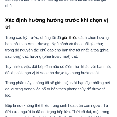
chủ.
Xác định hướng hướng trước khi chọn vị
trí
Trong các kỳ trước, chúng tôi đã
giới thiệu
cách chọn hướng
ban thờ theo Âm – dương, Ngũ hành và theo tuổi gia chủ;
trong đó nguyên tắc chủ đạo cho ban thờ tốt nhất là tọa (phía
sau lưng) cát, hướng (phía trước mặt) cát.
Tuy nhiên, việc đặt bếp đun nấu có điểm hơi khác với ban thờ,
đó là phải chọn vị trí sao cho được tọa hung hướng cát.
Trong phần này, chúng tôi sẽ giới thiệu với bạn đọc những nét
đại cương trong việc bố trí bếp theo phong thủy để được tài
lộc.
Bếp là nơi không thể thiếu trong sinh hoạt của con người. Từ
đời xưa, người ta đã coi trọng bếp lửa. Thời cổ đại, một trong