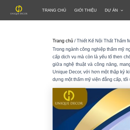
Nhảy
TRANG CHỦ
GIỚI THIỆU
DỰ ÁN
tới
nội
dung
Trang chủ
/
Thiết Kế Nội Thất Thẩm 
Trong ngành công nghiệp thẩm mỹ ngà
cấp dịch vụ mà còn là yếu tố then ch
giữa nghệ thuật và công năng, mang
Unique Decor, với hơn một thập kỷ kin
dựng một thẩm mỹ viện đẳng cấp, tối ư