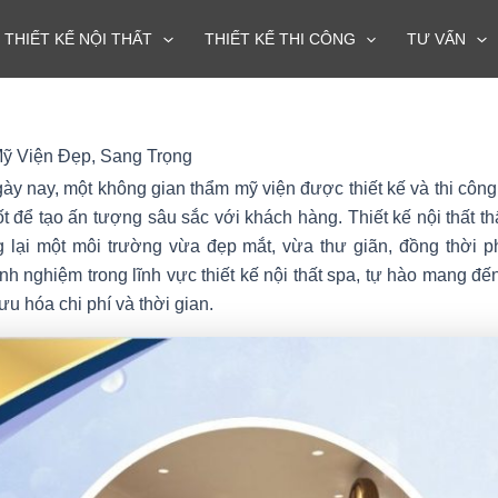
THIẾT KẾ NỘI THẤT
THIẾT KẾ THI CÔNG
TƯ VẤN
Mỹ Viện Đẹp, Sang Trọng
y nay, một không gian thẩm mỹ viện được thiết kế và thi công
ốt để tạo ấn tượng sâu sắc với khách hàng. Thiết kế nội thất 
 lại một môi trường vừa đẹp mắt, vừa thư giãn, đồng thời p
h nghiệm trong lĩnh vực thiết kế nội thất spa, tự hào mang đến
u hóa chi phí và thời gian.