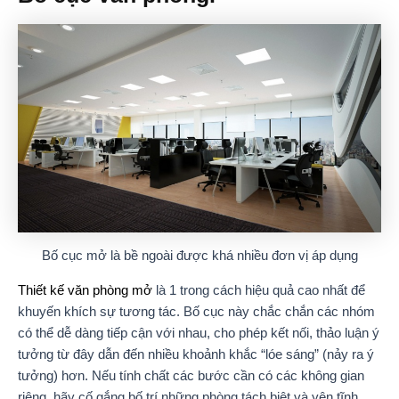
Bố cục mở là bề ngoài được khá nhiều đơn vị áp dụng
Thiết kế văn phòng mở
là 1 trong cách hiệu quả cao nhất để
khuyến khích sự tương tác. Bố cục này chắc chắn các nhóm
có thể dễ dàng tiếp cận với nhau, cho phép kết nối, thảo luận ý
tưởng từ đây dẫn đến nhiều khoảnh khắc “lóe sáng” (nảy ra ý
tưởng) hơn. Nếu tính chất các bước cần có các không gian
riêng, hãy cố gắng bố trí những phòng tách biệt và yên tĩnh,