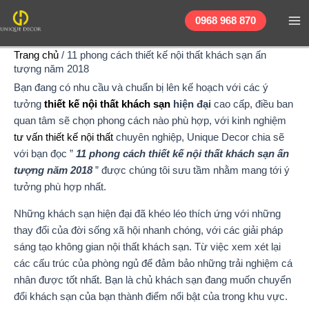
Nhảy
Ma
0968 968 870
tới
Me
nội
Trang chủ
/
11 phong cách thiết kế nội thất khách sạn ấn
dung
tượng năm 2018
Bạn đang có nhu cầu và chuẩn bị lên kế hoạch với các ý
tưởng
thiết kế nội thất khách sạn
hiện đại
cao cấp, điều ban
quan tâm sẽ chọn phong cách nào phù hợp, với kinh nghiệm
tư vấn thiết kế nội thất
chuyên nghiệp, Unique Decor chia sẽ
với bạn đọc ”
11 phong cách thiết kế nội thất khách sạn ấn
tượng năm 2018
” được chúng tôi sưu tầm nhằm mang tới ý
tưởng phù hợp nhất.
Những khách sạn hiện đại đã khéo léo thích ứng với những
thay đổi của đời sống xã hội nhanh chóng, với các giải pháp
sáng tạo không gian nội thất khách sạn. Từ việc xem xét lại
các cấu trúc của phòng ngủ để đảm bảo những trải nghiệm cá
nhân được tốt nhất. Bạn là chủ khách sạn đang muốn chuyển
đổi khách sạn của bạn thành điểm nổi bật của trong khu vực.