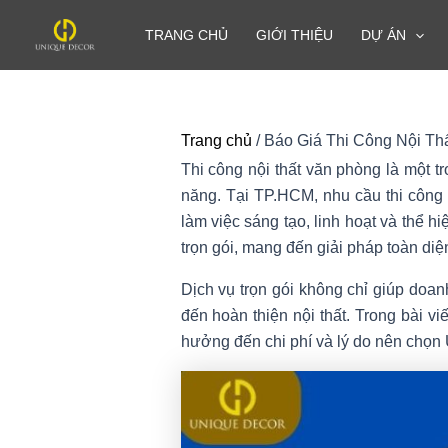
Nhảy
TRANG CHỦ
GIỚI THIỆU
DỰ ÁN
tới
nội
dung
Trang chủ
/
Báo Giá Thi Công Nội Th
Thi công nội thất văn phòng là một 
năng. Tại TP.HCM, nhu cầu thi công
làm việc sáng tạo, linh hoạt và thể h
trọn gói, mang đến giải pháp toàn diện
Dịch vụ trọn gói không chỉ giúp doa
đến hoàn thiện nội thất. Trong bài viế
hưởng đến chi phí và lý do nên chọn