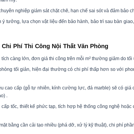
huyên nghiệp giám sát chặt chẽ, hạn chế sai sót và đảm bảo ch
 ý tưởng, lựa chọn vật liệu đến bảo hành, bảo trì sau bàn giao
Chi Phí Thi Công Nội Thất Văn Phòng
tích càng lớn, đơn giá thi công trên mỗi m² thường giảm do tố
hòng tối giản, hiện đại thường có chi phí thấp hơn so với pho
ệu cao cấp (gỗ tự nhiên, kính cường lực, đá marble) sẽ có giá 
ao)
.
cấp tốc, thiết kế phức tạp, tích hợp hệ thống công nghệ hoặc
ặt bằng cần cải tạo nhiều (phá dỡ, xử lý kỹ thuật), chi phí phầ