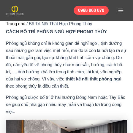
Nhảy
Main
tới
0968 968 870
Men
nội
Trang chủ
/
Bố Trí Nội Thất Hợp Phong Thủy
dung
CÁCH BỐ TRÍ PHÒNG NGỦ HỢP PHONG THỦY
Phòng ngủ không chỉ là không gian để nghỉ ngơi, tịnh dưỡng
sau những giờ làm việc mệt mỏi, mà đó là còn là nơi tạo ra sự
thoải mái, gẫn gũi, tạo sự khăng khít tình cảm vợ chồng. Do
đó, các yếu tố về phong thủy như màu sắc, hướng, cách bố
trí, … ảnh hưởng khá lớn trong tình cảm, tài khí, vận nghiệp
của hai vợ chồng. Vì vậy, việc
thiết kế nội thất phòng ngủ
theo phong thủy là điều cần thiết.
Phòng ngủ được bố trí ở hai hướng Đông Nam hoặc Tây Bắc
sẽ giúp chủ nhà gặp nhiều may mắn và thuận lợi trong công
việc.