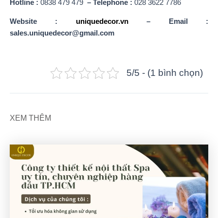
Hotline :
0838 479 479
– Telephone :
028 3622 7786
Website :
uniquedecor.vn
– Email :
sales.uniquedecor@gmail.com
5/5 - (1 bình chọn)
XEM THÊM