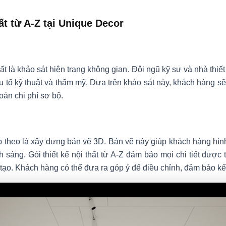
hất từ A-Z tại Unique Decor
hất là khảo sát hiện trạng không gian. Đội ngũ kỹ sư và nhà thi
ếu tố kỹ thuật và thẩm mỹ. Dựa trên khảo sát này, khách hàng 
oán chi phí sơ bộ.
p theo là xây dựng bản vẽ 3D. Bản vẽ này giúp khách hàng hìn
nh sáng. Gói thiết kế nội thất từ A-Z đảm bảo mọi chi tiết được tí
 tạo. Khách hàng có thể đưa ra góp ý để điều chỉnh, đảm bảo kế