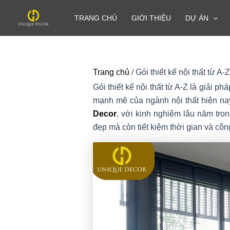
Nhảy
TRANG CHỦ
GIỚI THIỆU
DỰ ÁN
tới
nội
dung
Trang chủ
/
Gói thiết kế nội thất từ A-
Gói thiết kế nội thất từ A-Z là giải p
mạnh mẽ của ngành nội thất hiện nay,
Decor
, với kinh nghiệm lâu năm tro
đẹp mà còn tiết kiệm thời gian và côn