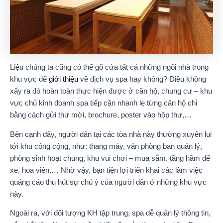
Liệu chúng ta cũng có thể gõ cửa tất cả những ngôi nhà trong
khu vực để
giới thiệu
về dịch vụ spa hay không? Điều không
xẩy ra đó hoàn toàn thực hiện được ở căn hộ, chung cư – khu
vực chủ kinh doanh spa tiếp cận nhanh lẹ từng căn hộ chỉ
bằng cách gửi thư mời, brochure, poster vào hộp thư,…
Bên cạnh đấy, người dân tại các tòa nhà này thường xuyên lui
tới khu công cộng, như: thang máy, văn phòng ban quản lý,
phòng sinh hoạt chung, khu vui chơi – mua sắm, tầng hầm để
xe, hoa viên,… Nhờ vậy, bạn tiện lợi triển khai các làm việc
quảng cáo thu hút sự chú ý của người dân ở những khu vực
này.
Ngoài ra, với đối tượng KH tập trung, spa dễ quản lý thông tin,