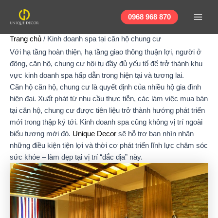
Nhảy
Main
tới
0968 968 870
Men
nội
Trang chủ
/
Kinh doanh spa tại căn hộ chung cư
dung
Với hạ tầng hoàn thiện, hạ tầng giao thông thuận lợi, người ở
đông, căn hộ, chung cư hội tụ đầy đủ yếu tố để trở thành khu
vực kinh doanh spa hấp dẫn trong hiện tại và tương lai.
Căn hộ căn hộ, chung cư là quyết định của nhiều hộ gia đình
hiện đại. Xuất phát từ nhu cầu thực tiễn, các làm việc mua bán
tại căn hộ, chung cư được tiên liệu trở thành hướng phát triển
mới trong thập kỷ tới. Kinh doanh spa cũng không vị trí ngoài
biểu tượng mới đó.
Unique Decor
sẽ hỗ trợ bạn nhìn nhận
những điều kiện tiện lợi và thời cơ phát triển lĩnh lực chăm sóc
sức khỏe – làm đẹp tại vị trí “đắc địa” này.