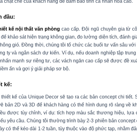
gia chặt chẽ của khách hàng để đảm bảo tính cá nhân hóa cao.
n đầu
:
hiết kế nội thất văn phòng
cao cấp. Đội ngũ chuyên gia từ cô
m để khảo sát hiện trạng không gian, đo lường diện tích, đánh g
thông gió. Đồng thời, chúng tôi tổ chức các buổi tư vấn sâu vớ
ng ty và ngân sách dự kiến. Ví dụ, nếu doanh nghiệp tập trung 
nhấn mạnh sự riêng tư, các vách ngăn cao cấp sẽ được đề xuấ
iềm ẩn và gợi ý giải pháp sơ bộ.
t kế
:
gũ thiết kế của Unique Decor sẽ tạo ra các bản concept chi ti
 bản 2D và 3D để khách hàng có thể hình dung rõ ràng về kh
đều được tùy chỉnh, ví dụ: tích hợp màu sắc thương hiệu, lựa 
ếu yêu cầu. Chúng tôi thường trình bày 2-3 phiên bản concept
ày có thể kéo dài 1-2 tuần, tùy thuộc vào độ phức tạp, nhằm 