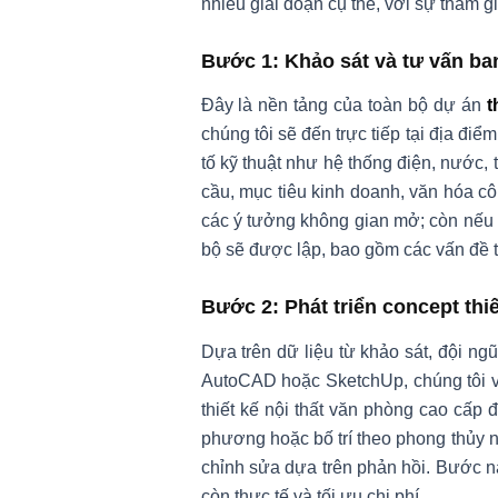
nhiều giai đoạn cụ thể, với sự tham 
Bước 1: Khảo sát và tư vấn ba
Đây là nền tảng của toàn bộ dự án
t
chúng tôi sẽ đến trực tiếp tại địa điể
tố kỹ thuật như hệ thống điện, nước, 
cầu, mục tiêu kinh doanh, văn hóa cô
các ý tưởng không gian mở; còn nếu 
bộ sẽ được lập, bao gồm các vấn đề t
Bước 2: Phát triển concept thiế
Dựa trên dữ liệu từ khảo sát, đội n
AutoCAD hoặc SketchUp, chúng tôi vẽ
thiết kế nội thất văn phòng cao cấp 
phương hoặc bố trí theo phong thủy n
chỉnh sửa dựa trên phản hồi. Bước n
còn thực tế và tối ưu chi phí.