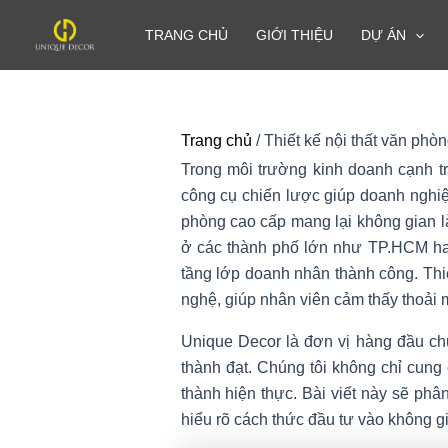
Nhảy
TRANG CHỦ
GIỚI THIỆU
DỰ ÁN
tới
nội
dung
Trang chủ
/
Thiết kế nội thất văn phò
Trong môi trường kinh doanh cạnh tr
công cụ chiến lược giúp doanh nghiệp
phòng cao cấp mang lại không gian là
ở các thành phố lớn như TP.HCM hay 
tầng lớp doanh nhân thành công. Thi
nghệ, giúp nhân viên cảm thấy thoải 
Unique Decor là đơn vị hàng đầu c
thành đạt. Chúng tôi không chỉ cung 
thành hiện thực. Bài viết này sẽ phân
hiểu rõ cách thức đầu tư vào không g