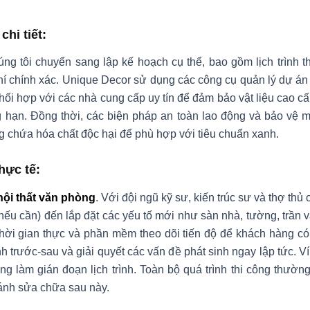
chi tiết
:
ng tôi chuyển sang lập kế hoạch cụ thể, bao gồm lịch trình th
í chính xác. Unique Decor sử dụng các công cụ quản lý dự án n
phối hợp với các nhà cung cấp uy tín để đảm bảo vật liệu cao 
ạn. Đồng thời, các biện pháp an toàn lao động và bảo vệ mô
g chứa hóa chất độc hại để phù hợp với tiêu chuẩn xanh.
hực tế
:
nội thất văn phòng
. Với đội ngũ kỹ sư, kiến trúc sư và thợ th
 (nếu cần) đến lắp đặt các yếu tố mới như sàn nhà, tường, trần 
hời gian thực và phần mềm theo dõi tiến độ để khách hàng có t
 trước-sau và giải quyết các vấn đề phát sinh ngay lập tức. V
ng làm gián đoạn lịch trình. Toàn bộ quá trình thi công thường
ránh sửa chữa sau này.