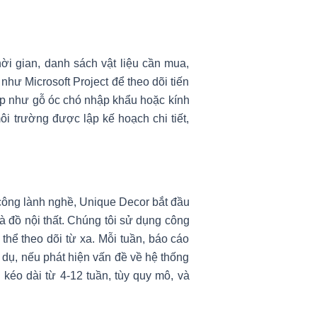
ời gian, danh sách vật liệu cần mua,
hư Microsoft Project để theo dõi tiến
cấp như gỗ óc chó nhập khẩu hoặc kính
i trường được lập kế hoạch chi tiết,
ủ công lành nghề, Unique Decor bắt đầu
và đồ nội thất. Chúng tôi sử dụng công
hể theo dõi từ xa. Mỗi tuần, báo cáo
í dụ, nếu phát hiện vấn đề về hệ thống
 kéo dài từ 4-12 tuần, tùy quy mô, và