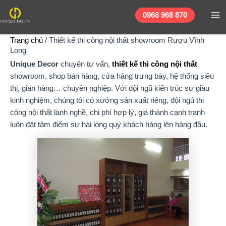
Nhảy
Ma
0968 968 870
tới
Me
nội
Trang chủ
/
Thiết kế thi công nội thất showroom Rượu Vĩnh
dung
Long
Unique Decor
chuyên tư vấn,
thiết kế thi công nội thất
showroom, shop bán hàng, cửa hàng trưng bày, hệ thống siêu
thị, gian hàng… chuyên nghiệp. Với đội ngũ kiến trúc sư giàu
kinh nghiệm, chúng tôi có xưởng sản xuất riêng, đội ngủ thi
công nội thất lành nghề, chi phí hợp lý, giá thành cạnh tranh
luôn đặt tâm điểm sự hài lòng quý khách hàng lên hàng đầu.