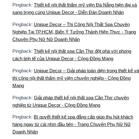
Pingback:
Thiết kế nội thất thẩm mỹ viện Đà Nẵng hiện đại và
sang trọng cùng Unique Decor - Diễn Đàn Doanh Nhân
Pingback:
Unique Decor – Thi Công Nội Thất Spa Chuyên
Nghiệp Tại TP.HCM, Biến Ý Tưởng Thành Hiện Thực - Trang
Chuyên Phụ Nữ Nữ Doanh Nhân
Pingback:
Thiết kế nội thất spa Cần Thơ đột phá với phong
cách tinh tế của Unique Decor - Cộng Đồng Mạng
Pingback:
Unique Decor – Giải pháp toàn diện trong thiết kế và
thi công nội thất thẩm mỹ viện chuyên nghiệp - Cộng Đồng
Mạng
Pingback:
Giải pháp thiết kế nội thất spa Cần Thơ chuyên
nghiệp từ Unique Decor - Cộng Đồng Mạng
Pingback:
Bí quyết thiết kế spa đẳng cấp giúp thu hút khách
hàng ngay từ cái nhìn đầu tiên - Trang Chuyên Phụ Nữ Nữ
Doanh Nhân