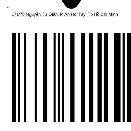
171/78 Nguyễn Tư Giản, P. An Hội Tây, Tp Hồ Chí Minh