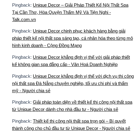
Pingback:
Unique Decor – Giải Pháp Thiết Kế Nội Thất Spa
Tại Cần Thơ, Hòa Quyện Thẩm Mỹ Và Tiện Nghi -
Talk.com.vn
Pingback:
Unique Decor chinh phục khách hàng bằng giải
pháp thiết kế nội thất spa sáng tạo, cá nhân hóa theo từng mô
hình kinh doanh - Cộng Đồng Mạng
Pingback:
Unique Decor khẳng định vị thế với giải pháp thiết
kế không gian spa đẳng cấp - Văn Hoá Doanh Nghiệp
Pingback:
Unique Decor khẳng định vị thế với dịch vụ thi công
nội thất spa Đà Nẵng chuyên nghiệp, tối ưu chi phí và thẩm
mỹ - Người chia sẻ
Pingback:
Giải pháp toàn diện về thiết kế thi công nội thất spa
từ Unique Decor dành cho nhà đầu tư - Người chia sẻ
Pingback:
Thiết kế thi công nội thất spa trọn gói – Bí quyết
thành công cho chủ đầu tư từ Unique Decor - Người chia sẻ