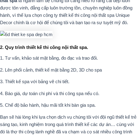
thất spa
là ngành làm đẹ chúng tôi càng hiểu rõ rằng cái đẹp luôn
được tôn vinh, đẳng cấp luôn trường tồn, chuyên nghiệp luôn đồng
hành, vì thế lựa chọn công ty thiết kế thi công nội thất spa Unique
Decor chính là cơ hội để chúng tôi và bạn tạo ra sự tuyệt mỹ đó.
2. Quy trình thiết kế thi công nội thất spa.
1. Tư vấn, khảo sát mặt bằng, đo đạc và trao đổi.
2. Lên phối cảnh, thiết kế mặt bằng 2D, 3D cho spa
3. Thiết kế spa với bảng vẽ chi tiết.
4. Báo giá, dự toán chi phí và thi công spa nếu có.
5. Chế độ bảo hành, hậu mãi tốt khi bàn gia spa.
Bạn sẽ hài lòng khi lựa chọn dịch vụ chúng tôi với đội ngũ thiết kế trẻ
sáng tạo, kinh nghiệm trong quá trình thiết kế các dự án… cùng với
đó là thợ thi công lành nghề đã va chạm và cọ sát nhiều công trình