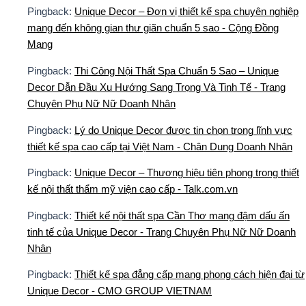
Pingback:
Unique Decor – Đơn vị thiết kế spa chuyên nghiệp
mang đến không gian thư giãn chuẩn 5 sao - Cộng Đồng
Mạng
Pingback:
Thi Công Nội Thất Spa Chuẩn 5 Sao – Unique
Decor Dẫn Đầu Xu Hướng Sang Trọng Và Tinh Tế - Trang
Chuyên Phụ Nữ Nữ Doanh Nhân
Pingback:
Lý do Unique Decor được tin chọn trong lĩnh vực
thiết kế spa cao cấp tại Việt Nam - Chân Dung Doanh Nhân
Pingback:
Unique Decor – Thương hiệu tiên phong trong thiết
kế nội thất thẩm mỹ viện cao cấp - Talk.com.vn
Pingback:
Thiết kế nội thất spa Cần Thơ mang đậm dấu ấn
tinh tế của Unique Decor - Trang Chuyên Phụ Nữ Nữ Doanh
Nhân
Pingback:
Thiết kế spa đẳng cấp mang phong cách hiện đại từ
Unique Decor - CMO GROUP VIETNAM