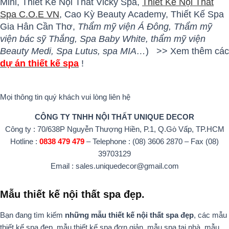
Mini, Thiết Kế Nội Thất Vicky Spa,
Thiết Kế Nội Thất
Spa C.O.E VN
, Cao Kỳ Beauty Academy, Thiết Kế Spa
Gia Hân Cần Thơ,
Thẩm mỹ viện Á Đông, Thẩm mỹ
viện bác sỹ Thắng, Spa Baby White, thẩm mỹ viện
Beauty Medi, Spa Lutus, spa MIA…
) >> Xem thêm các
dự án thiết kế spa
!
Mọi thông tin quý khách vui lòng liên hệ
CÔNG TY TNHH NỘI THẤT UNIQUE DECOR
Công ty : 70/638P Nguyễn Thượng Hiền, P.1, Q.Gò Vấp, TP.HCM
Hotline :
0838 479 479
– Telephone : (08) 3606 2870 – Fax (08)
39703129
Email : sales.uniquedecor@gmail.com
Mẫu thiết kế nội thất spa đẹp.
Bạn đang tìm kiếm
những mẫu thiết kế nội thất spa đẹp
, các mẫu
thiết kế spa đẹp, mẫu thiết kế spa đơn giản, mẫu spa tại nhà, mẫu