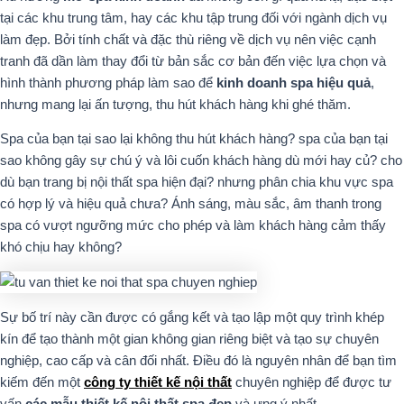
tại các khu trung tâm, hay các khu tập trung đối với ngành dịch vụ
làm đẹp. Bởi tính chất và đặc thù riêng về dịch vụ nên việc cạnh
tranh đã dần làm thay đổi từ bản sắc cơ bản đến việc lựa chọn và
hình thành phương pháp làm sao để
kinh doanh spa hiệu quả
,
nhưng mang lại ấn tượng, thu hút khách hàng khi ghé thăm.
Spa của bạn tại sao lại không thu hút khách hàng? spa của bạn tại
sao không gây sự chú ý và lôi cuốn khách hàng dù mới hay củ? cho
dù bạn trang bị nội thất spa hiện đại? nhưng phân chia khu vực spa
có hợp lý và hiệu quả chưa? Ánh sáng, màu sắc, âm thanh trong
spa có vượt ngưỡng mức cho phép và làm khách hàng cảm thấy
khó chịu hay không?
Sự bố trí này cần được có gắng kết và tạo lập một quy trình khép
kín để tạo thành một gian không gian riêng biệt và tạo sự chuyên
nghiệp, cao cấp và cân đối nhất. Điều đó là nguyên nhân để bạn tìm
kiếm đến một
công ty thiết kế nội thất
chuyên nghiệp để được tư
vấn
các mẫu thiết kế nội thất spa đẹp
và ưng ý nhất.