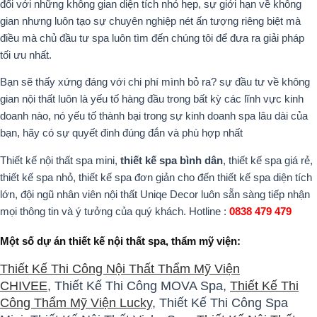
đối với những không gian diện tích nhỏ hẹp, sự giới hạn về không
gian nhưng luôn tạo sự chuyên nghiệp nét ấn tượng riêng biệt mà
điều mà chủ đầu tư spa luôn tìm đến chúng tôi để đưa ra giải pháp
tối ưu nhất.
Bạn sẽ thấy xứng đáng với chi phí mình bỏ ra? sự đầu tư về không
gian nội thất luôn là yếu tố hàng đầu trong bất kỳ các lĩnh vực kinh
doanh nào, nó yếu tố thành bại trong sự kinh doanh spa lâu dài của
bạn, hãy có sự quyết đinh đúng đắn và phù hợp nhất
Thiết kế nội thất spa mini,
thiết kế spa bình dân
, thiết kế spa giá rẻ,
thiết kế spa nhỏ, thiết kế spa đơn giản cho đến thiết kế spa diện tích
lớn, đội ngũ nhân viên nội thất Uniqe Decor luôn sẵn sàng tiếp nhận
mọi thông tin và ý tưởng của quý khách. Hotline :
0838 479 479
Một số dự án thiết kế nội thất spa, thẩm mỹ viện:
Thiết Kế Thi Công Nội Thất Thẩm Mỹ Viện
CHIVEE
, Thiết Kế Thi Công MOVA Spa,
Thiết Kế Thi
Công Thẩm Mỹ Viện Lucky
, Thiết Kế Thi Công Spa